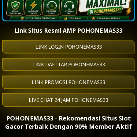
Link Situs Resmi AMP POHONEMAS33
LINK LOGIN POHONEMAS33
LINK DAFTTAR POHONEMAS33
LINK PROMOSI POHONEMAS33
LIVE CHAT 24 JAM POHONEMAS33
POHONEMAS33 - Rekomendasi Situs Slot
Gacor Terbaik Dengan 90% Member Aktif